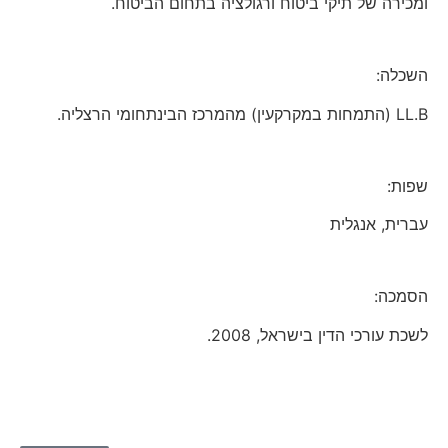
ומכירה של תיקי ביטוח ורגולציה בתחום הביטוח.
סמן קישורים
font_download
לאפס
cached
השכלה:
את
כל
LL.B (התמחות במקרקעין) מהמרכז הבינתחומי הרצליה.
האפשרויות
שפות:
עברית, אנגלית
הסמכה:
לשכת עורכי הדין בישראל, 2008.