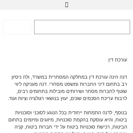
השבת את ההבזקים
visibility_off
חפש
סמן כותרות
title
צבע רקע
settings
זום (הקטנה)
zoom_out
עורכת דין
זום (הגדלה)
zoom_in
הקטנת גופן
דנה הינה עורכת דין במחלקה המסחרית במשרד, ולה ניסיון
remove_circle_outline
רב בתחום דיני החברות ומשפט מסחרי. דנה מעניקה ליווי
הגדלת גופן
add_circle_outline
שוטף לחברות מסחר ושירותים מובילות בתחומים רבים,
גופן קריא
spellcheck
לרבות עריכת הסכמים שונים, יעוץ בנושאי רגולציה וציות ועוד.
ניגודיות בהירה
brightness_high
בנוסף, לדנה התמחות ייחודית בכל הנוגע לסוכני וסוכנויות
ניגודיות כהה
brightness_low
ביטוח, והיא עוסקת בהקמת סוכנויות, מיזוגים ומיזמים בתחום
הוסף קו תחתון לקישורים
הביטוח, רכישת סוכנויות ביטוח על ידי חברות ביטוח, קניה
format_underlined