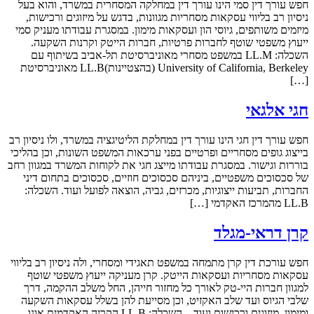
חפש עורך דין סמי הינו עורך דין במחלקה המסחרית במשרד, והוא בעל
ניסיון רב בליווי עסקאות מסחריות מגוונות, בדגש על מיזוגים ורכישות,
מיזמים משותפים, גיוסי הון ועסקאות מימון. במסגרת עבודתו מעניק סמי
ייעוץ משפטי שוטף לחברות פרטיות, חברות הייטק וקרנות השקעה.
השכלה: LL.M במשפט מסחרי מאוניברסיטת תל-אביב בשיתוף עם
University of California, Berkeley (בהצטיינות)LL.B מאוניברסיטת
[…]
חגי אלגאי
חפש עורך דין חגי הינו עורך דין במחלקת הליטיגציה במשרד, ולו ניסיון רב
בייצוג גופים מסחריים ופרטיים בפני ערכאות המשפט השונות, וכן בהליכי
בוררות וגישור. במסגרת עבודתו מייצג חגי את לקוחות המשרד במגוון רחב
של סכסוכים משפטיים, ביניהם סכסוכים חוזיים, סכסוכים בתחום דיני
החברות, תביעות ייצוגיות, מכרזים, גביה, הוצאה לפועל ועוד. השכלה:
LL.B מהמרכז האקדמי […]
קרן דראי-מגלד
חפש עורכת דין קרן מתמחה במשפט תאגידי ומסחרי, ולה ניסיון רב בליווי
עסקאות מסחריות ועסקאות הייטק. קרן מעניקה ייעוץ משפטי שוטף
למגוון חברות היי-טק לאורך כל מחזור חייהן, החל משלב ההקמה, דרך
שלבי הגיוס ועד שלב האקזיט, וכן מסייעת להן בשלל עסקאות השקעה
ומימון, מיזוגים ורכישות ועוד. השכלה: LL.B הקריה האקדמית אונו