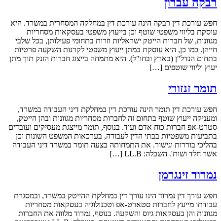
רבקה עברון
חפש עורכת דין רבקה הינה עורכת דין במחלקה המסחרית במשרד. היא
עוסקת בליווי משפטי שוטף וכן בייעוץ משפטי בעסקאות מסחריות
מגוונות, של חברות הייטק ישראליות וזרות בתחומי פעילותן, בכל שלבי
חייהן. כמו כן, היא עוסקת במתן ייעוץ משפטי לקרנות השקעה פרטיות
בתחום הנדל"ן (בארץ ובחו"ל). היא מתמחה בייצוג חברות הזנק תוך מתן
יעוץ וליווי שוטפים […]
תומר זנזורי
חפש עורכת דין תומר הינה עורכת דין במחלקת דיני העבודה במשרד,
ומעניקה ייעוץ שוטף בתחום זה לחברות מסחריות מגוונות ובהן הייטק,
סטרט-אפ חברות כוח אדם ועוד. בנוסף, תומר מייצגת מעסיקים ועובדים
בתביעות משפטיות בבתי הדין לעבודה, בערכאות המשפט השונות וכן
בהליכי בוררות וגישור. את התמחותה בצעה תומר במשרד דיני העבודה
אשר חלד ושות'. השכלה: LL.B […]
נמרוד זינגרמן
חפש עורך דין נמרוד הינו עורך דין במחלקת ההייטק במשרד, ובמסגרת
עבודתו מייעץ לחברות סטארט-אפ וטכנולוגיה בעסקאות מסחריות
מגוונות והן בעסקאות גיוס והשקעה. בנוסף, נמרוד מלווה את החברות