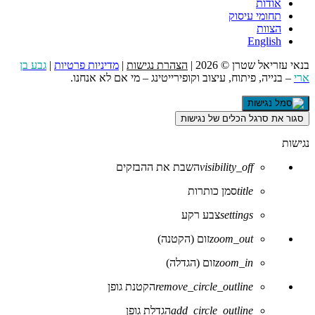
אודות
תחומי עיסוק
הצוות
English
בנאי עזריאל שטרן © 2026 |
הצהרת נגישות
|
מדיניות פרטיות
|
גבע בן
ארי
– בנייה, פיתוח, עיצוב וקופירייטינג – מי אם לא אנחנו.
סגור את סרגל הכלים של נגישות
נגישות
visibility_off
השבת את ההבזקים
title
סמן כותרות
settings
צבע רקע
zoom_out
זום (הקטנה)
zoom_in
זום (הגדלה)
remove_circle_outline
הקטנת גופן
add_circle_outline
הגדלת גופן