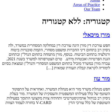
About
Areas of Practice
Our Team
קטגוריה:
ללא קטגוריה
מורן מיכאלי
חפש עורכת דין מורן הינה עורכת דין במחלקה המסחרית במשרד, ולה
ניסיון רב בתחום דיני החברות ומשפט מסחרי, הקמת סוכנויות ביטוח
ורגולציה בתחום הביטוח. בנוסף, מורן מתמחה בתחום הנדל"ן ובתחום
הגנת הפרטיות ואבטחת מידע. טרם הצטרפותה למשרד בשנת 2021,
עבדה מורן במשרד מוביל בתחום המשפט המסחרי והנדל"ן ונמצאת בסיום
לימודיה לקראת קבלת תעודת שמאית […]
מור עוז
חפש מנהלת משרד מור היא מנהלת המשרד, ואחראית על התפקוד
השוטף של כלל פעילותו המשפטית והעסקית של המשרד. מור בעלת
ניסיון רב בניהול אדמיניסטרטיבי ותחתיה צוות מקצועי התומך בפעילות
השוטפת של כלל עורכי הדין V-CARD בחזרה לעמוד הצוות