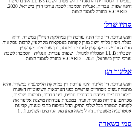
בפעילותן המסחרית והתאגידית השוטפת. השכלה: LL.B אוניברסיטת
חיפה שפות: עברית, אנגלית הסמכה: לשכת עורכי הדין בישראל, 2020.
V-CARD בחזרה לעמוד הצוות
סתיו שרלו
חפש עורכת דין סתיו הינה עורכת דין במחלקת הנדל"ן במשרד, והיא
בעלת ניסיון בליווי וייצוג מגוון לקוחות בעסקאות מקרקעין, לרבות עסקאות
מכירה ורכישת מקרקעין למגורים ומסחר, וכן שכירויות מקרקעין.
השכלה: LL.B המכללה למנהל. שפות: עברית, אנגלית הסמכה: לשכת
עורכי הדין בישראל, 2021. V-CARD בחזרה לעמוד הצוות
אלינור דגן
חפש עורכת דין אלינור הינה עורכת דין במחלקת הליטיגציה במשרד, והיא
מתמחה גופים מסחריים ופרטיים בפני הערכאות השיפוטיות השונות
במגוון תחומים ביניהם סכסוכים חוזיים, דיני חברות, תביעות ייצוגיות,
מכרזים, עתירות מנהליות ועוד. במסגרת עבודתה מייצגת אלינור את
לקוחות המשרד בכל שלבי התיק, החל מניסוח כתבי טענות, קביעת
אסטרטגיה משפטית, ניהול משא ומתן מול הגורמים השונים, […]
סמי בשארה