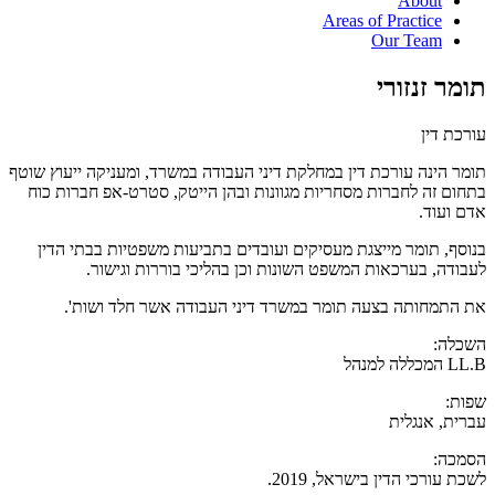
About
Areas of Practice
Our Team
תומר זנזורי
עורכת דין
תומר הינה עורכת דין במחלקת דיני העבודה במשרד, ומעניקה ייעוץ שוטף
בתחום זה לחברות מסחריות מגוונות ובהן הייטק, סטרט-אפ חברות כוח
אדם ועוד.
בנוסף, תומר מייצגת מעסיקים ועובדים בתביעות משפטיות בבתי הדין
לעבודה, בערכאות המשפט השונות וכן בהליכי בוררות וגישור.
את התמחותה בצעה תומר במשרד דיני העבודה אשר חלד ושות'.
השכלה:
LL.B המכללה למנהל
שפות:
עברית, אנגלית
הסמכה:
לשכת עורכי הדין בישראל, 2019.