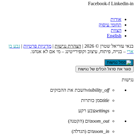
Facebook-f
Linkedin-in
אודות
תחומי עיסוק
הצוות
English
בנאי עזריאל שטרן © 2026 |
הצהרת נגישות
|
מדיניות פרטיות
|
גבע בן
ארי
– בנייה, פיתוח, עיצוב וקופירייטינג – מי אם לא אנחנו.
סגור את סרגל הכלים של נגישות
נגישות
visibility_off
השבת את ההבזקים
title
סמן כותרות
settings
צבע רקע
zoom_out
זום (הקטנה)
zoom_in
זום (הגדלה)