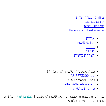
בחזרה לעמוד הצוות
קודם
נעם שמיר
חגי אלגאי
הבא
Facebook-f
Linkedin-in
אודות
תחומי עיסוק
הצוות
English
הצהרת נגישות
מגדל אלקטרה סיטי ת"א קומה 14
טל. 03-7775200
פקס. 03-7775201
office@bas-law.co.il
מדיניות פרטיות
כל הזכויות שמורות לבנאי עזריאל שטרן © 2026 |
גבע בן ארי
– פיתוח,
עיצוב וקופי – מי אם לא אנחנו.